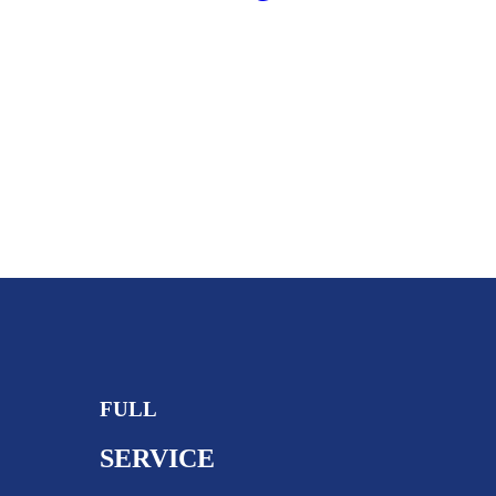
Location Palettes
en plastique
FULL
SERVICE