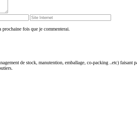
a prochaine fois que je commenterai.
agement de stock, manutention, emballage, co-packing ..etc) faisant p
utiers.